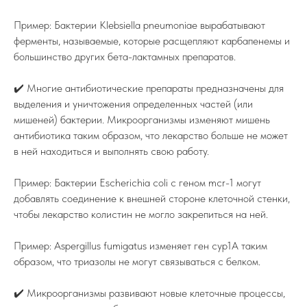
Пример: Бактерии Klebsiella pneumoniae вырабатывают
ферменты, называемые, которые расщепляют карбапенемы и
большинство других бета-лактамных препаратов.
✔️ Многие антибиотические препараты предназначены для
выделения и уничтожения определенных частей (или
мишеней) бактерии. Микроорганизмы изменяют мишень
антибиотика таким образом, что лекарство больше не может
в ней находиться и выполнять свою работу.
Пример: Бактерии Escherichia coli с геном mcr-1 могут
добавлять соединение к внешней стороне клеточной стенки,
чтобы лекарство колистин не могло закрепиться на ней.
Пример: Aspergillus fumigatus изменяет ген cyp1A таким
образом, что триазолы не могут связываться с белком.
✔️ Микроорганизмы развивают новые клеточные процессы,