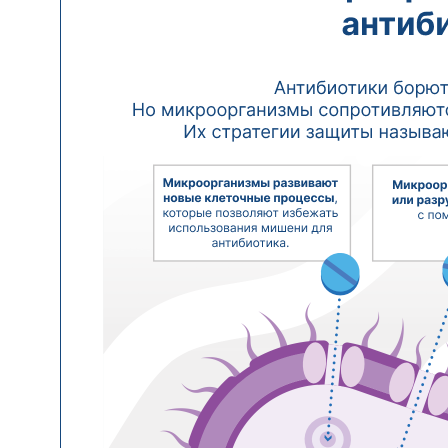
© 2023. ООО «ЛОР клиника»
Лицензия № Л041-01162-50/00328817
ИНН 5053061662
ОГРН 1215000001831
ИП Ювкин Максим Юрьевич
ИНН 212204319915
ОГРНИП 322508100234851
Контакты
г. Электросталь, Бульвар 60-летия Победы, дом 14,
помещение 5
Посмотреть на карте
Ежедневно: 8:00-20:00
+7 (977) 976-02-72
lorclinic.elektrostal@gmail.com
Информация
Документы