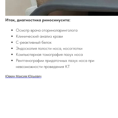
© 2023. ООО «ЛОР клиника»
Лицензия № Л041-01162-50/00328817
ИНН 5053061662
Итак, диагностика риносинусита:
ОГРН 1215000001831
Осмотр врача оториноларинголога
ИП Ювкин Максим Юрьевич
Клинический анализ крови
ИНН 212204319915
С-реактивный белок
ОГРНИП 322508100234851
Эндоскопия полости носа, носоглотки
Компьютерная томография пазух носа
Контакты
Рентгенографии придаточных пазух носа при
г. Электросталь, Бульвар 60-летия Победы, дом 14,
невозможности проведения КТ
помещение 5
Посмотреть на карте
Ювкин Максим Юрьевич
Ежедневно: 8:00-20:00
+7 (977) 976-02-72
lorclinic.elektrostal@gmail.com
Информация
Документы
Реквизиты
Вышестоящие организации