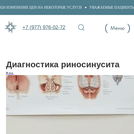
26 ИЗМЕНЕНИЕ ЦЕН НА НЕКОТОРЫЕ УСЛУГИ
УВАЖАЕМЫЕ ПАЦИЕНТЫ, С 
+7 (977) 976-02-72
(
)
+7 (977) 976-02-72
Меню
Диагностика риносинусита
Нос