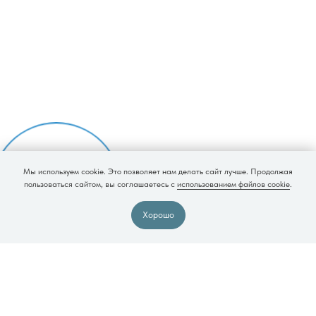
Контакты
г. Электросталь, Бульвар 60-летия Победы, дом 14,
помещение 5
Посмотреть на карте
Ежедневно: 8:00-20:00
+7 (977) 976-02-72
lorclinic.elektrostal@gmail.com
Информация
Документы
Мы используем cookie. Это позволяет нам делать сайт лучше. Продолжая
Реквизиты
Записаться
пользоваться сайтом, вы соглашаетесь с
использованием файлов cookie
.
Вышестоящие организации
на прием
Налоговый вычет
Хорошо
Остались вопросы?
Напишите нам
Задать вопрос