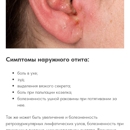
Симптомы наружного отита:
боль в ухе;
зуд;
выделения вязкого секрета;
боль при пальпации козелка;
болезненность ушной раковины при потягивании за
нее.
Так же может быть увеличение и болезненность
ретроаурикулярных лимфатических узлов, болезненность при
движении в височно-нижнечелюстном суставе. Возможно