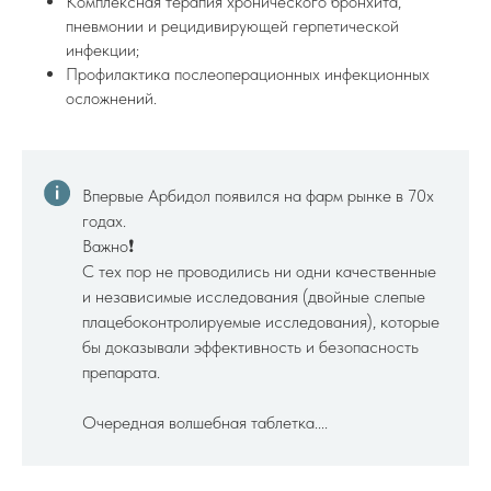
Комплексная терапия хронического бронхита,
пневмонии и рецидивирующей герпетической
инфекции;
Профилактика послеоперационных инфекционных
осложнений.
Впервые Арбидол появился на фарм рынке в 70х
годах.
Важно❗️
С тех пор не проводились ни одни качественные
и независимые исследования (двойные слепые
плацебоконтролируемые исследования), которые
бы доказывали эффективность и безопасность
препарата.
Очередная волшебная таблетка....