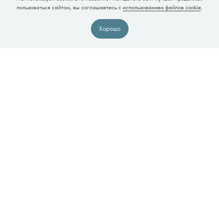
Записаться
пользоваться сайтом, вы соглашаетесь с
использованием файлов cookie
.
Остались вопросы?
на прием
Напишите нам
Хорошо
Задать вопрос
Политика конфиденциальности
Соглашение с Cookies
Согласие на обработку
Договор-оферта
персональных данных
Пользовательское соглашение
Согласие на получение
Разработка сайта
рассылки, информационных
и рекламных материалов
ИМЕЮТСЯ ПРОТИВОПОКАЗАНИЯ. НЕОБХОДИМА
КОНСУЛЬТАЦИЯ СПЕЦИАЛИСТА.