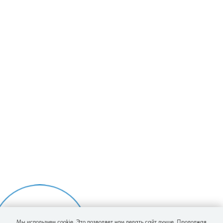
Лицензия № Л041-01162-50/00328817
ИНН 5053061662
ОГРН 1215000001831
ИП Ювкин Максим Юрьевич
ИНН 212204319915
ОГРНИП 322508100234851
Контакты
г. Электросталь, Бульвар 60-летия Победы, дом 14,
помещение 5
Посмотреть на карте
Ежедневно: 8:00-20:00
+7 (977) 976-02-72
lorclinic.elektrostal@gmail.com
Информация
Документы
Реквизиты
Вышестоящие организации
Налоговый вычет
Мы используем cookie. Это позволяет нам делать сайт лучше. Продолжая